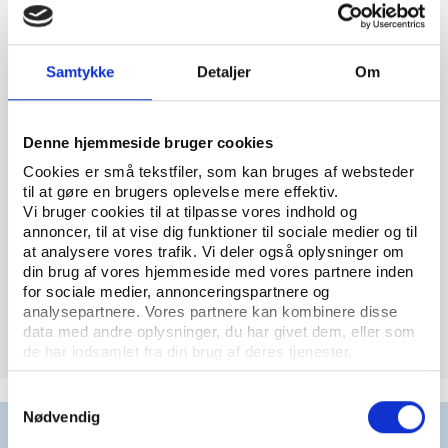
Udnyttelse
Reducerer behovet
Behov for at
for flere baner og
supplere med
for haltider om
indendørs
Samtykke
Detaljer
Om
vinteren
faciliteter om
vinteren
Denne hjemmeside bruger cookies
Slid og
Tåler intensivt brug
Slidfølsom; kræver
robusthed
uden væsentlig
restitution ved
Cookies er små tekstfiler, som kan bruges af websteder
til at gøre en brugers oplevelse mere effektiv.
forringelse
intensiv brug
Vi bruger cookies til at tilpasse vores indhold og
annoncer, til at vise dig funktioner til sociale medier og til
Anvendelse
Velegnet til både
Begrænset
at analysere vores trafik. Vi deler også oplysninger om
til kampe
træning og kampe
kapacitet – især til
din brug af vores hjemmeside med vores partnere inden
året rundt
kampe på højere
for sociale medier, annonceringspartnere og
niveau
analysepartnere. Vores partnere kan kombinere disse
data med andre oplysninger, du har givet dem, eller som
de har indsamlet fra din brug af deres tjenester.
Samtykkevalg
Nødvendig
Mange grupper ønsker at få adgang til