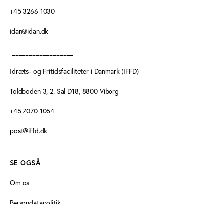
+45 3266 1030
idan@idan.dk
__________________
Idræts- og Fritidsfaciliteter i Danmark (IFFD)
Toldboden 3, 2. Sal D18, 8800 Viborg
+45 7070 1054
post@iffd.dk
SE OGSÅ
Om os
Persondatapolitik
Cookiedeklaration