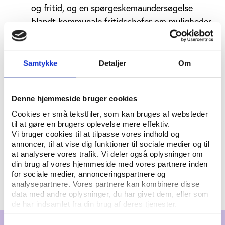
og fritid, og en spørgeskemaundersøgelse
blandt kommunale fritidschefer om muligheder
og barrierer i at bruge data om fritid i arbejde
med sundhedsfremme og forebyggelse
Samtykke
Detaljer
Om
et visuelt redskab
, der samler data om
sundhed og fritid fra mange forskellige kilder
Denne hjemmeside bruger cookies
og giver mulighed for at koble disse data med
Cookies er små tekstfiler, som kan bruges af websteder
baggrundsdata om befolkningen på lokalniveau
til at gøre en brugers oplevelse mere effektiv.
Vi bruger cookies til at tilpasse vores indhold og
annoncer, til at vise dig funktioner til sociale medier og til
dialog om og uddannelse i
at bruge
at analysere vores trafik. Vi deler også oplysninger om
fritidsdata gennem en
konference
og regionale
din brug af vores hjemmeside med vores partnere inden
for sociale medier, annonceringspartnere og
workshops
analysepartnere. Vores partnere kan kombinere disse
data med andre oplysninger, du har givet dem, eller som
de har indsamlet fra din brug af deres tjenester.