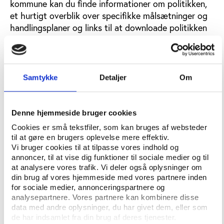
kommune kan du finde informationer om politikken,
et hurtigt overblik over specifikke målsætninger og
handlingsplaner og links til at downloade politikken
og eventuelle strategier.
Listen over de forskellige politikker er opdateret i
marts 2023. Har du oplysninger om opdaterede
Samtykke
Detaljer
Om
politikker eller politikker, der mangler, er du meget
velkommen til at
kontakte Idrættens Analyseinstitut
.
Denne hjemmeside bruger cookies
Cookies er små tekstfiler, som kan bruges af websteder
til at gøre en brugers oplevelse mere effektiv.
Vi bruger cookies til at tilpasse vores indhold og
Albertslund Kommune
annoncer, til at vise dig funktioner til sociale medier og til
at analysere vores trafik. Vi deler også oplysninger om
din brug af vores hjemmeside med vores partnere inden
for sociale medier, annonceringspartnere og
Allerød Kommune
analysepartnere. Vores partnere kan kombinere disse
data med andre oplysninger, du har givet dem, eller som
de har indsamlet fra din brug af deres tjenester.