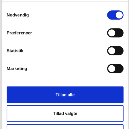
Assens Kommune
Samtykkevalg
Nødvendig
Ballerup Kommune
Præferencer
Billund Kommune
Statistik
Marketing
Bornholms Kommune
Tillad alle
Brøndby Kommune
Tillad valgte
Brønderslev Kommune