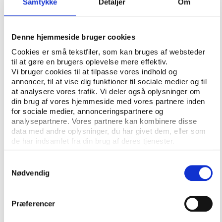
Samtykke
Detaljer
Om
til en strategi, der skulle fungere som et stillads for
arbejdet med faciliteterne. Strategien holdt alle
aktører samlet og sikrede, at folk brugte tiden på de
Denne hjemmeside bruger cookies
rigtige opgaver, så det ikke stak i øst og vest”, siger
Cookies er små tekstfiler, som kan bruges af websteder
Henrik Zacho.
til at gøre en brugers oplevelse mere effektiv.
Vi bruger cookies til at tilpasse vores indhold og
På baggrund af analysen lavede man en
annoncer, til at vise dig funktioner til sociale medier og til
handlingsplan for kommunens faciliteter, der skulle
at analysere vores trafik. Vi deler også oplysninger om
give facilitetsstrategien et liv i praksis, forklarer han.
din brug af vores hjemmeside med vores partnere inden
for sociale medier, annonceringspartnere og
analysepartnere. Vores partnere kan kombinere disse
Facilitetsanalysen er et solidt værktøj
data med andre oplysninger, du har givet dem, eller som
de har indsamlet fra din brug af deres tjenester.
Ifølge Henrik Zacho har det haft mærkbare positive
effekter på de beslutninger, der træffes. Der er
Samtykkevalg
mange aktører på området og dermed også mange
Nødvendig
ønsker til faciliteter. Derfor har det ikke altid været
lige nemt at navigere i, hvilke projekter man skal
Præferencer
prioritere fremfor andre. Men her er
analyseværktøjet brugbart.