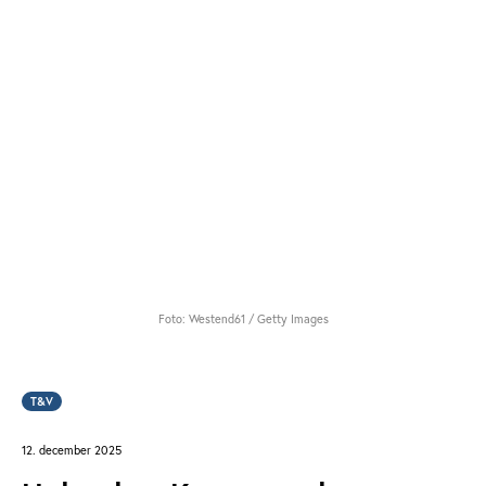
Foto: Westend61 / Getty Images
T&V
12. december 2025