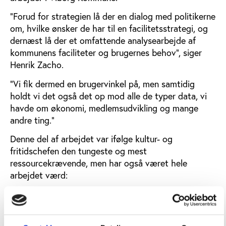
”Forud for strategien lå der en dialog med politikerne
om, hvilke ønsker de har til en facilitetsstrategi, og
dernæst lå der et omfattende analysearbejde af
kommunens faciliteter og brugernes behov”, siger
Henrik Zacho.
”Vi fik dermed en brugervinkel på, men samtidig
holdt vi det også det op mod alle de typer data, vi
havde om økonomi, medlemsudvikling og mange
andre ting.”
Denne del af arbejdet var ifølge kultur- og
fritidschefen den tungeste og mest
ressourcekrævende, men har også været hele
arbejdet værd:
”Vi brugte lang tid på det, men det gav jo en
legitimitet omkring både proces og produkt.”
“Vi kunne så omsætte det grundige analysearbejde