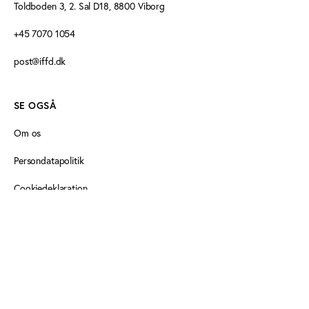
Toldboden 3, 2. Sal D18, 8800 Viborg
+45 7070 1054
post@iffd.dk
SE OGSÅ
Om os
Persondatapolitik
Cookiedeklaration
FØLG OS HER
Idan på Facebook
Idan på Linkedin
Idan på Linkedin