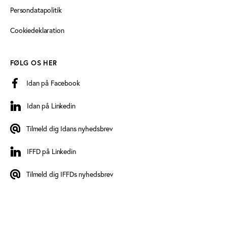
Persondatapolitik
Cookiedeklaration
FØLG OS HER
Idan på Facebook
Idan på Linkedin
Idan på Linkedin
Tilmeld dig Idans nyhedsbrev
Tilmeld dig Idans nyhedsbrev
IFFD på Linkedin
IFFD på Linkedin
Tilmeld dig IFFDs nyhedsbrev
Tilmeld dig IFFDs nyhedsbrev