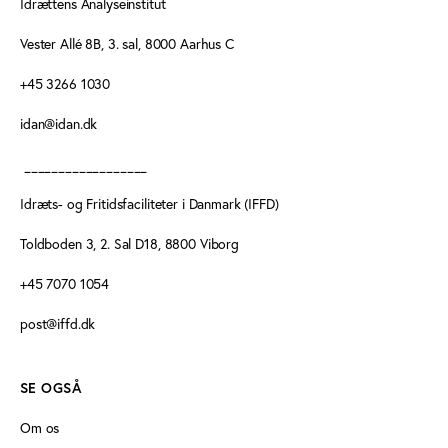
Idrættens Analyseinstitut
Vester Allé 8B, 3. sal, 8000 Aarhus C
+45 3266 1030
idan@idan.dk
__________________
Idræts- og Fritidsfaciliteter i Danmark (IFFD)
Toldboden 3, 2. Sal D18, 8800 Viborg
+45 7070 1054
post@iffd.dk
SE OGSÅ
Om os