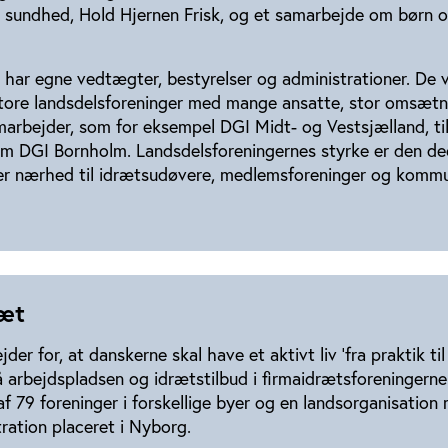
 sundhed, Hold Hjernen Frisk, og et samarbejde om børn 
har egne vedtægter, bestyrelser og administrationer. De v
 store landsdelsforeninger med mange ansatte, stor omsæt
rbejder, som for eksempel DGI Midt- og Vestsjælland, ti
om DGI Bornholm. Landsdelsforeningernes styrke er den de
rer nærhed til idrætsudøvere, medlemsforeninger og kommu
ræt
er for, at danskerne skal have et aktivt liv ’fra praktik til
 arbejdspladsen og idrætstilbud i firmaidrætsforeningerne
f 79 foreninger i forskellige byer og en landsorganisatio
ration placeret i Nyborg.