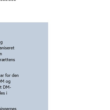
og
aniseret
n
Idrættens
ar for den
 DM og
rt DM-
es i
ningernes