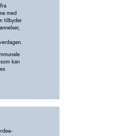
fra
rne med
n tilbyder
annelser,
verdagen.
ommunale
, som kan
nes
ordea-