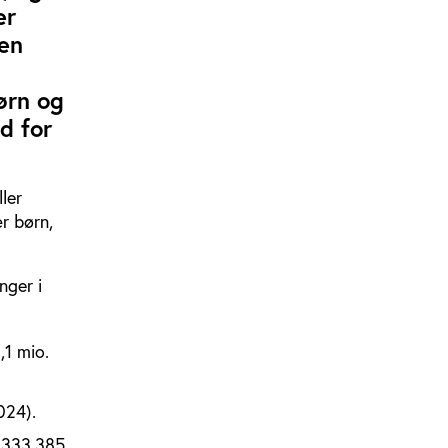
er
den
ørn og
d for
ler
r børn,
nger i
,1 mio.
024).
 333.385