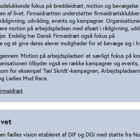
 udelukkende fokus på breddeidræt, motion og bevægelse 
n af livet. Firmaidrætten understøtter firmaidrætsklubbe
rådgivning, udvikling, events og kampagner. Organisatione
lere motion på arbejdspladsen med afsæt i rådgivning, udd
r. Endelig har Dansk Firmaidræt også fokus på
og at give deres elever muligheder for at bevæge sig i h
gennem ’Motion på arbejdspladsen’ et særligt fokus på k
ganisationen tilbyder også en række kampagner og events
, som for eksempel ’Tæl Skridt’-kampagnen, Arbejdspladser
g Ladies Mud Race.
irmaidræt
ivet
 en fælles vision etableret af DIF og DGI med støtte fra N