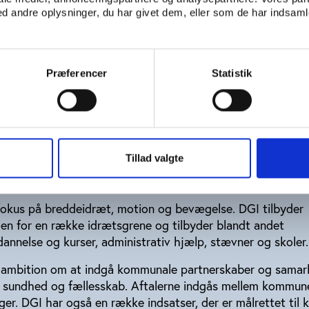
om breddetilgangen.
 andre oplysninger, du har givet dem, eller som de har indsamle
Præferencer
Statistik
tyrke de frivillige foreninger som ramme om idræt og motio
foreninger, som er opdelt geografisk, så de tilsammen dæk
Tillad valgte
et politisk ledelse og en fælles administration placeret i V
okus på breddeidræt, motion og bevægelse. DGI tilbyder
den for en række idrætsgrene og tilbyder blandt andet
dannelse og kurser, administrativ hjælp, stævner og skoler.
 ambition om at indgå kommunale partnerskaber og samar
, sundhed og fællesskab. Aftalerne indgås mellem kommun
ger. DGI har også en række indsatser, der er målrettet til