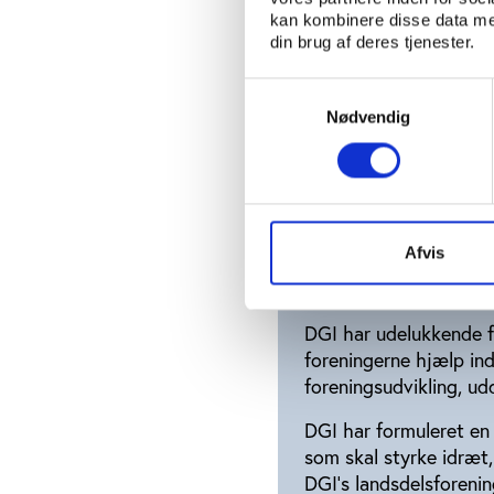
afsæt i såvel elite- s
kan kombinere disse data med
din brug af deres tjenester.
Læs mere om DIF
Samtykkevalg
Nødvendig
DGI
DGI arbejder for at s
består af 14 landsdels
Afvis
landet. DGI har en saml
Kommune.
DGI har udelukkende f
foreningerne hjælp in
foreningsudvikling, ud
DGI har formuleret en
som skal styrke idræt
DGI's landsdelsforenin