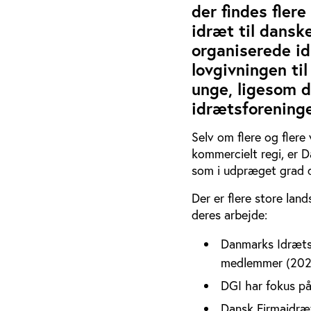
der findes fler
idræt til danske
organiserede i
lovgivningen til
unge, ligesom de
idrætsforening
Selv om flere og flere
kommercielt regi, er 
som i udpræget grad dy
Der er flere store lan
deres arbejde:
Danmarks Idrætsf
medlemmer (2024
DGI har fokus p
Dansk Firmaidræ