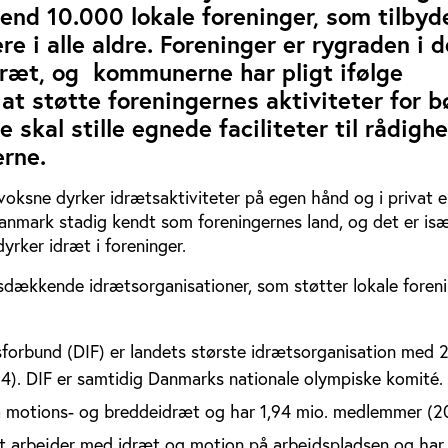
e end 10.000 lokale foreninger, som tilbyd
re i alle aldre. Foreninger er rygraden i 
dræt, og kommunerne har pligt ifølge
 at støtte foreningernes aktiviteter for b
 skal stille egnede faciliteter til rådighe
erne.
 voksne dyrker idrætsaktiviteter på egen hånd og i privat el
Danmark stadig kendt som foreningernes land, og det er isæ
rker idræt i foreninger.
dsdækkende idrætsorganisationer, som støtter lokale foreni
orbund (DIF) er landets største idrætsorganisation med 2
). DIF er samtidig Danmarks nationale olympiske komité.
å motions- og breddeidræt og har 1,94 mio. medlemmer (2
t arbejder med idræt og motion på arbejdspladsen og har