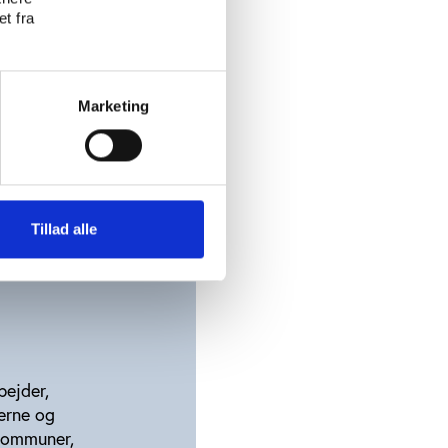
t fra
Marketing
n. DGI
ker hele
Tillad alle
ejle
bejder,
erne og
 kommuner,