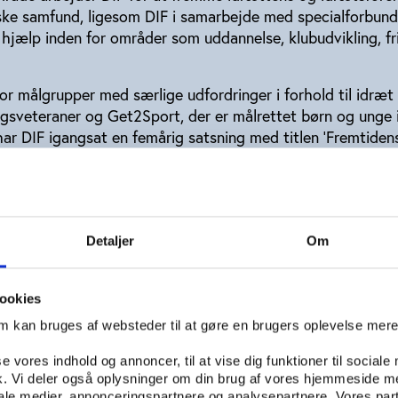
ske samfund, ligesom DIF i samarbejde med specialforbun
 hjælp inden for områder som uddannelse, klubudvikling, fri
g for målgrupper med særlige udfordringer i forhold til idræ
igsveteraner og Get2Sport, der er målrettet børn og unge 
ar DIF igangsat en femårig satsning med titlen ’Fremtiden
 fokus på at sikre fremtidens idrætstilbud til børn og unge
ar egne vedtægter, bestyrelser og administrationer, og
erer meget i størrelse.
Detaljer
Om
Dansk Boldspil-Union med omfattende kursusvirksomhed, e
on, store kommercielle muskler og selvstændige ’velfærdsal
.
ookies
om kan bruges af websteder til at gøre en brugers oplevelse mer
forbund som Moderne Femkamp Danmark og Dansk Softball
se vores indhold og annoncer, til at vise dig funktioner til sociale
mme kræfter til at understøtte foreningerne eller etabler
fik. Vi deler også oplysninger om din brug af vores hjemmeside m
uner. Specialforbundenes styrke er den idrætsfaglige ty
iale medier, annonceringspartnere og analysepartnere. Vores par