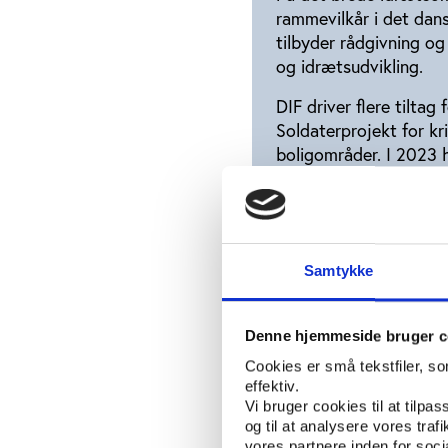
rammevilkår i det dan
tilbyder rådgivning og
og idrætsudvikling.
DIF driver flere tilta
Soldaterprojekt for kr
boligområder. I 2023 h
børn og unge’, som har
DIF’s specialforbund h
specialforbundene vari
Samtykke
Blandt de største er 
decentral administrati
med mange kommuner
Denne hjemmeside bruger c
Cookies er små tekstfiler, s
Blandt de mindre er 
effektiv.
Vi bruger cookies til at tilpas
som ikke har nær de sa
og til at analysere vores tra
samarbejder med komm
vores partnere inden for soc