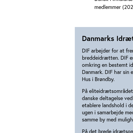
medlemmer (202
Danmarks Idræ
DIF arbejder for at fr
breddeidrætten. DIF er
omkring en bestemt i
Danmark. DIF har sin e
Hus i Brøndby.
På eliteidrætsområdet
danske deltagelse ved
etablere landshold i 
ugen i samarbejde med
samme by med mulighed
På det brede idrætsom