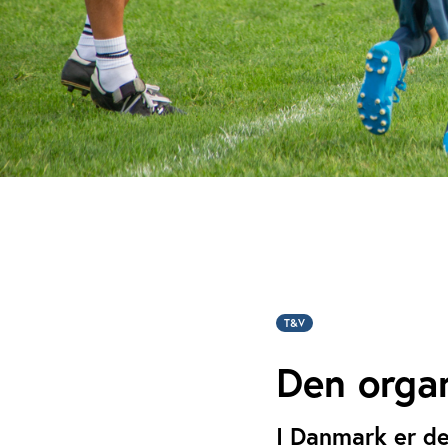
T&V
Den orga
I Danmark er der