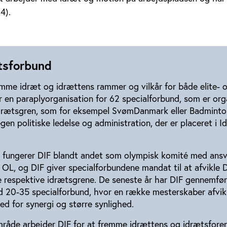
4).
tsforbund
emme idræt og idrættens rammer og vilkår for både elite- 
 en paraplyorganisation for 62 specialforbund, som er org
drætsgren, som for eksempel SvømDanmark eller Badminto
gen politiske ledelse og administration, der er placeret i 
 fungerer DIF blandt andet som olympisk komité med ansv
 OL, og DIF giver specialforbundene mandat til at afvikle
de respektive idrætsgrene. De seneste år har DIF gennemfø
 20-35 specialforbund, hvor en række mesterskaber afvikl
 for synergi og større synlighed.
råde arbejder DIF for at fremme idrættens og idrætsfore