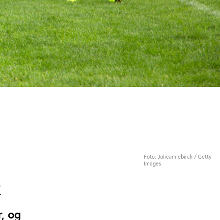
Foto: Julieannebirch / Getty
Images
k
r, og