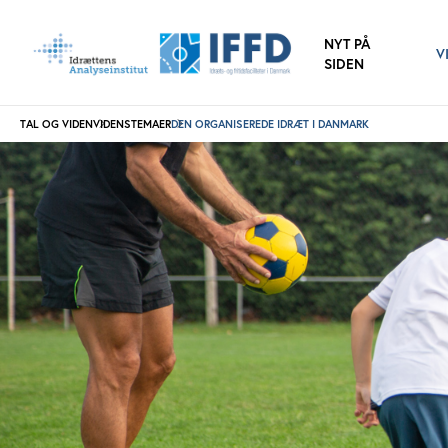
NYT PÅ
V
SIDEN
TAL OG VIDEN
VIDENSTEMAER
DEN ORGANISEREDE IDRÆT I DANMARK