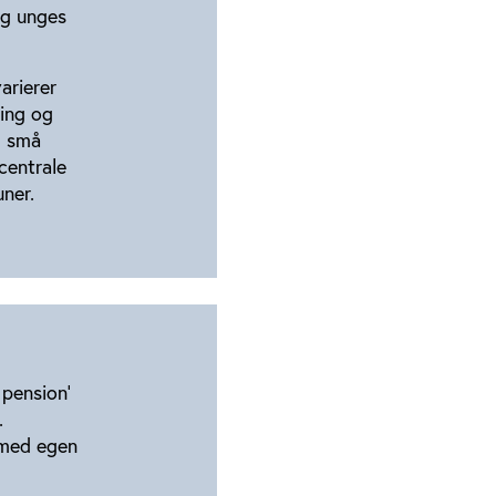
og unges
arierer
ning og
l små
centrale
ner.
 pension’
.
n med egen