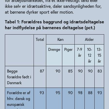
for arbejdsmarkedet, fra et ikke-vestligt land eller
ikke selv er idrætsaktive, daler sandsynligheden for,
at børnene dyrker sport eller motion.
Tabel 1: Forældres baggrund og idrætsdeltagelse
har indflydelse på børnenes deltagelse (pct.)
Total
Køn
Alder
Drenge
Piger
7-9
10-
13-
år
12
15
år
år
Begge
87
90
85
90
90
83
forældre født i
Danmark
Forældre er af
93
95
90
98
88
93
hhv. dansk og
europæisk