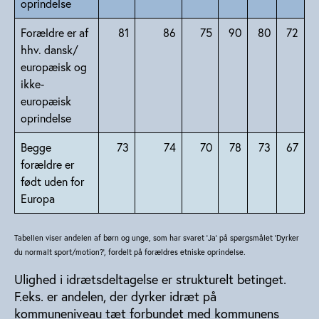
oprindelse
Forældre er af
81
86
75
90
80
72
hhv. dansk/
europæisk og
ikke‐
europæisk
oprindelse
Begge
73
74
70
78
73
67
forældre er
født uden for
Europa
Tabellen viser andelen af børn og unge, som har svaret ’Ja’ på spørgsmålet ’Dyrker
du normalt sport/motion?’, fordelt på forældres etniske oprindelse.
Ulighed i idrætsdeltagelse er strukturelt betinget.
F.eks. er andelen, der dyrker idræt på
kommuneniveau tæt forbundet med kommunens