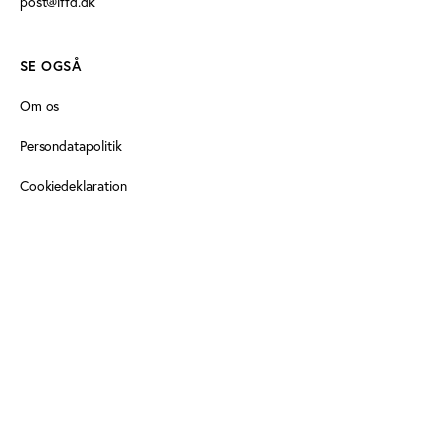
post@iffd.dk
SE OGSÅ
Om os
Persondatapolitik
Cookiedeklaration
FØLG OS HER
Idan på Facebook
Idan på Linkedin
Idan på Linkedin
Tilmeld dig Idans nyhedsbrev
Tilmeld dig Idans nyhedsbrev
IFFD på Linkedin
IFFD på Linkedin