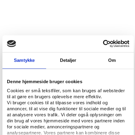
Samtykke
Detaljer
Om
Foto: Colourbox
Denne hjemmeside bruger cookies
Cookies er små tekstfiler, som kan bruges af websteder
til at gøre en brugers oplevelse mere effektiv.
Statistikbanken
Vi bruger cookies til at tilpasse vores indhold og
annoncer, til at vise dig funktioner til sociale medier og til
at analysere vores trafik. Vi deler også oplysninger om
Hos Danmarks Statistik kan man via
din brug af vores hjemmeside med vores partnere inden
Statistikbanken finde tal og statisk
for sociale medier, annonceringspartnere og
analysepartnere. Vores partnere kan kombinere disse
omkring befolkningen,