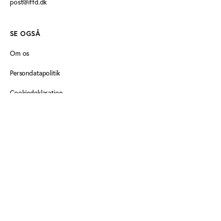
post@iffd.dk
SE OGSÅ
Om os
Persondatapolitik
Cookiedeklaration
FØLG OS HER
Idan på Facebook
Idan på Linkedin
Idan på Linkedin
Tilmeld dig Idans nyhedsbrev
Tilmeld dig Idans nyhedsbrev
IFFD på Linkedin
IFFD på Linkedin