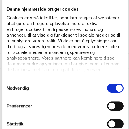
Denne hjemmeside bruger cookies
Cookies er små tekstfiler, som kan bruges af websteder
til at gøre en brugers oplevelse mere effektiv.
Vi bruger cookies til at tilpasse vores indhold og
annoncer, til at vise dig funktioner til sociale medier og til
at analysere vores trafik. Vi deler også oplysninger om
din brug af vores hjemmeside med vores partnere inden
for sociale medier, annonceringspartnere og
analysepartnere. Vores partnere kan kombinere disse
data med andre oplysninger, du har givet dem, eller som
de har indsamlet fra din brug af deres tjenester.
Samtykkevalg
Nødvendig
T&V
TEMA
Brugerundersøgelser i svømmeanlæg
Præferencer
Statistik