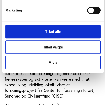
Marketing
Civilsamfundets betydning for udvikling i
landdistrikter
Danmark forandrer sig markant i disse år. Flere
Tillad alle
flytter til byerne, kommunerne bliver større, og
skoler, børnehaver og ældrecentre bliver samlet i
færre, centrale enheder.
Tillad valgte
Det rammer især landdistrikterne, hvor butikker og
små virksomheder lukker, og folk flytter væk. Men
Afvis
her kan civilsamfundet spille en vigtig rolle, hvor
både de klassiske foreninger og mere uformelle
fællesskaber og aktiviteter kan være med til at
skabe liv og udvikling lokalt, viser et
forskningsprojekt fra Center for forskning i Idræt,
Sundhed og Civilsamfund (CISC).