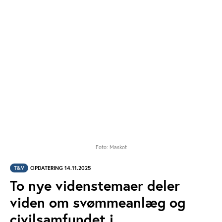
Foto: Maskot
T&V
OPDATERING 14.11.2025
To nye videnstemaer deler
viden om svømmeanlæg og
civilsamfundet i