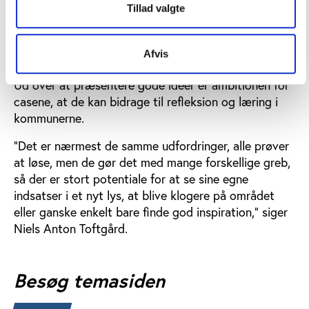
fokuserer på at vise, hvordan kommunerne konkret
Tillad valgte
bruger viden og data til at kvalificere deres arbejde,
og hvad der er kommet ud af det," fortæller Niels
Afvis
Anton Toftgård, analytiker i Idan.
Ud over at præsentere gode idéer er ambitionen for
casene, at de kan bidrage til refleksion og læring i
kommunerne.
"Det er nærmest de samme udfordringer, alle prøver
at løse, men de gør det med mange forskellige greb,
så der er stort potentiale for at se sine egne
indsatser i et nyt lys, at blive klogere på området
eller ganske enkelt bare finde god inspiration,” siger
Niels Anton Toftgård.
Besøg temasiden