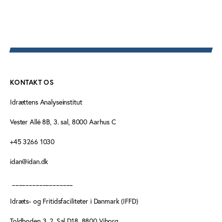
KONTAKT OS
Idrættens Analyseinstitut
Vester Allé 8B, 3. sal, 8000 Aarhus C
+45 3266 1030
idan@idan.dk
__________________
Idræts- og Fritidsfaciliteter i Danmark (IFFD)
Toldboden 3, 2. Sal D18, 8800 Viborg