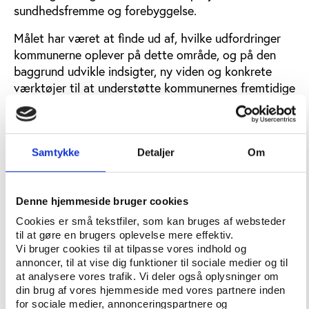
sundhedsfremme og forebyggelse.
Målet har været at finde ud af, hvilke udfordringer
kommunerne oplever på dette område, og på den
baggrund udvikle indsigter, ny viden og konkrete
værktøjer til at understøtte kommunernes fremtidige
arbejde med at bruge data til at skabe sundhed
gennem fritidslivet.
"Vi ser et stort potentiale i at bruge data mere aktivt
Samtykke
Detaljer
Om
i det sundhedsfremmende arbejde gennem
fritidslivet. Derfor søger vi nu at skabe en platform,
som kan hjælpe kommuner og civilsamfundet på vej
Denne hjemmeside bruger cookies
med analyser, cases, en konference og et visuelt
Cookies er små tekstfiler, som kan bruges af websteder
værktøj," siger Peter Forsberg, der er chefanalytiker
til at gøre en brugers oplevelse mere effektiv.
i Idan og har været projektleder for arbejdet.
Vi bruger cookies til at tilpasse vores indhold og
annoncer, til at vise dig funktioner til sociale medier og til
Projektet er finansieret af Sundhedsstyrelsen og er
at analysere vores trafik. Vi deler også oplysninger om
kun blevet mere aktuelt i forbindelse med den
din brug af vores hjemmeside med vores partnere inden
for sociale medier, annonceringspartnere og
kommende folkesundhedslov, der forventes at