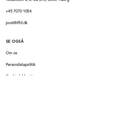
+45 7070 1054
post@iffd.dk
SE OGSÅ
Om os
Persondatapolitik
Cookiedeklaration
FØLG OS HER
Idan på Facebook
Idan på Linkedin
Idan på Linkedin