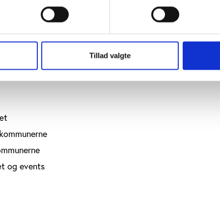
hvordan de kommer til at være i berøring med området.
sudvalgs politiske råderum
Tillad valgte
onsdeltagelse
æt
i kommunerne
kommunerne
æt og events