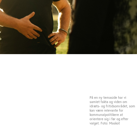
På en ny temaside har vi
samlet fakta og viden om
idræts- og fritidsområdet, som
kan være relevante for
kommunalpolitikere at
orientere sig i før og efter
valget. Foto: Maskot