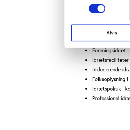
efter valget, uanset 
Få viden om
Kultur- og fritid
Afvis
Idræts- og moti
Foreningsidræt
Idrætsfaciliteter
Inkluderende idr
Folkeoplysning 
Idrætspolitik i 
Professionel idr