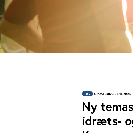
T&V
OPDATERING 05.11.2025
Ny temasi
idræts- o