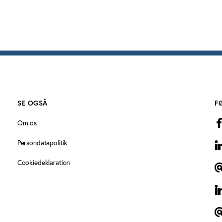
SE OGSÅ
F
Om os
Persondatapolitik
Id
Cookiedeklaration
T
I
T