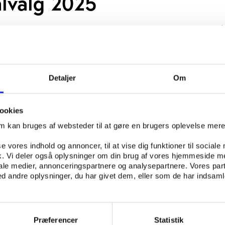
valg 2025
ten KV25 introducerer en ny temaside på
yeste viden om en række vigtige emner in
idsområdet, og hvordan de relaterer til
et er at gøre det nemmere for alle at d
Detaljer
Om
æt og fritid.
ookies
2025 skal der vælges ca. 2.500 medlemmer til
om kan bruges af websteder til at gøre en brugers oplevelse mer
e i landets 98 kommuner.
se vores indhold og annoncer, til at vise dig funktioner til sociale
nalbestyrelsesmedlemmer kan se frem til at skulle arbe
fik. Vi deler også oplysninger om din brug af vores hjemmeside m
et enten i et dedikeret fritids- og kulturudvalg eller i udva
iale medier, annonceringspartnere og analysepartnere. Vores par
yttet sammen med andre områder som f.eks. sundhed, erhverv
 andre oplysninger, du har givet dem, eller som de har indsamle
Tal og viden har vi samlet fakta og viden om idræts- og
n være relevante for kommunalpolitikere at orientere sig i
Præferencer
Statistik