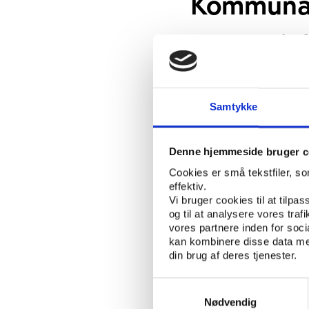
Kommunal
Under overskrif
viden til den n
idræts- og frit
kommunerne. Mål
Samtykke
debatter om idr
Denne hjemmeside bruger c
Tirsdag 18. november 
Cookies er små tekstfiler, s
kommunalbestyrelsern
effektiv.
Vi bruger cookies til at tilpas
Mange af de nye kommu
og til at analysere vores tra
idræts- og fritidsområd
vores partnere inden for soc
kultur og fritid er kn
kan kombinere disse data med
din brug af deres tjenester.
børn og demokrati.
På en ny temaside på 
Samtykkevalg
fritidsområdet, som ka
Nødvendig