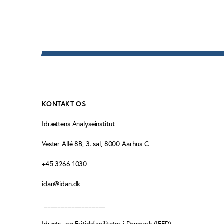
KONTAKT OS
Idrættens Analyseinstitut
Vester Allé 8B, 3. sal, 8000 Aarhus C
+45 3266 1030
idan@idan.dk
__________________
Idræts- og Fritidsfaciliteter i Danmark (IFFD)