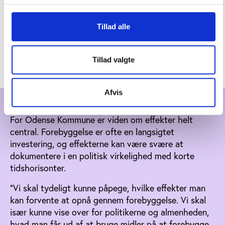
sundhedsmæssige effekter. De langsigtede resultater
forventes først at kunne aflæses over tid.
Tillad alle
Ambitionen er imidlertid, at kommunen fremadrettet
bliver mere målrettet i sin forskningsdeltagelse og i
samarbejdet med vidensinstitutioner.
Tillad valgte
Afvis
Data som redskab
For Odense Kommune er viden om effekter helt
central. Forebyggelse er ofte en langsigtet
investering, og effekterne kan være svære at
dokumentere i en politisk virkelighed med korte
tidshorisonter.
”Vi skal tydeligt kunne påpege, hvilke effekter man
kan forvente at opnå gennem forebyggelse. Vi skal
især kunne vise over for politikerne og almenheden,
hvad man får ud af at bruge midler på at forebygge,