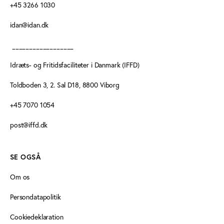
+45 3266 1030
idan@idan.dk
__________________
Idræts- og Fritidsfaciliteter i Danmark (IFFD)
Toldboden 3, 2. Sal D18, 8800 Viborg
+45 7070 1054
post@iffd.dk
SE OGSÅ
Om os
Persondatapolitik
Cookiedeklaration