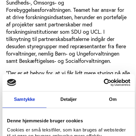
Sundheds-, Omsorgs- og
Forebyggelsesforvaltningen. Teamet har ansvar for
at drive forskningsindsatsen, herunder en portefølje
af projekter samt partnerskaber med
forskningsinstitutioner som SDU og UCL. I
tilknytning til partnerskabsaftalerne indgår der
desuden styregrupper med repræsentanter fra flere
forvaltninger, nemlig Børn- og Ungeforvaltningen
samt Beskæftigelses- og Socialforvaltningen.
”Der er et behov for, at vi får lidt mere styring på alle
de forskellige forskningsprojekter, vi deltager i. Vi
skal have mere hånd i hanke med, om vi deltager i
de rigtige ting, om vi prioriterer de rigtige ting,
Samtykke
Detaljer
Om
hvilke ressourcer vi bruger på at indgå i
forskningsprojekter, og om projekterne udfylder
vores primære og aktuelle behov for viden,”
Denne hjemmeside bruger cookies
fortæller Cecilia Maria Pedersen, der er konsulent i
Cookies er små tekstfiler, som kan bruges af websteder
teamet.
til at gøre en brugers oplevelse mere effektiv.