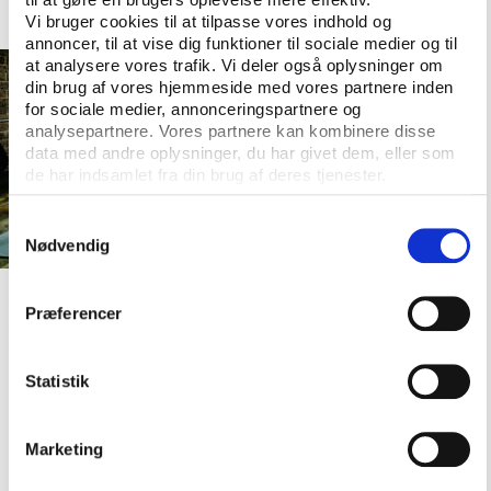
Vi bruger cookies til at tilpasse vores indhold og
annoncer, til at vise dig funktioner til sociale medier og til
at analysere vores trafik. Vi deler også oplysninger om
din brug af vores hjemmeside med vores partnere inden
for sociale medier, annonceringspartnere og
analysepartnere. Vores partnere kan kombinere disse
data med andre oplysninger, du har givet dem, eller som
de har indsamlet fra din brug af deres tjenester.
Samtykkevalg
Nødvendig
For Odense Kommune er viden om effekter helt central, da
forebyggelse ofte er en langsigtet investering, og effekterne kan
Præferencer
være svære at dokumentere i en politisk virkelighed med korte
tidshorisonter. Foto: Thomas Barwick/Getty Images
Statistik
Resultater og effekter
Marketing
Da forskningsstrategien fortsat er under udvikling, er
det endnu for tidligt at pege på konkrete