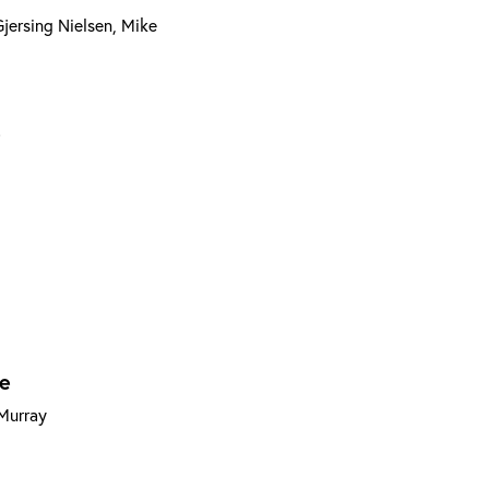
Gjersing Nielsen, Mike
e
ne
 Murray