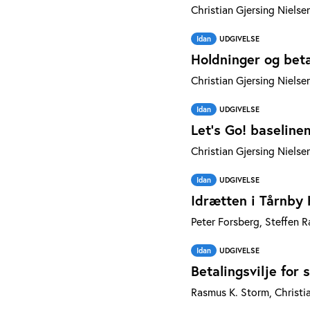
Christian Gjersing Nielse
Idan
UDGIVELSE
Holdninger og bet
Christian Gjersing Nielse
Idan
UDGIVELSE
Let’s Go! baseline
Christian Gjersing Nielse
Idan
UDGIVELSE
Idrætten i Tårnb
Peter Forsberg, Steffen R
Idan
UDGIVELSE
Betalingsvilje for
Rasmus K. Storm, Christia