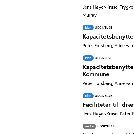
Jens Høyer-Kruse, Trygve 
Murray
Idan
UDGIVELSE
Kapacitetsbenyttel
Peter Forsberg, Aline van
Idan
UDGIVELSE
Kapacitetsbenytte
Kommune
Peter Forsberg, Aline van
Idan
UDGIVELSE
Faciliteter til id
Jens Høyer-Kruse, Peter F
Andre
UDGIVELSE