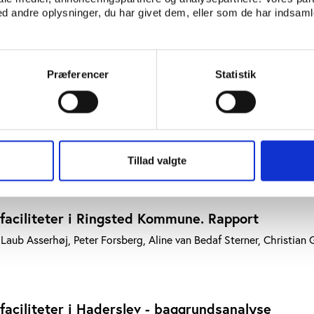
faciliteter i Holstebro Kommune
 andre oplysninger, du har givet dem, eller som de har indsamle
n
faciliteter i Svendborg Kommune
Præferencer
Statistik
ne van Bedaf Sterner, Christian Gjersing Nielsen
faciliteter i Frederiksberg Kommune - Baggrund
Tillad valgte
 Gjersing Nielsen
faciliteter i Ringsted Kommune. Rapport
Laub Asserhøj, Peter Forsberg, Aline van Bedaf Sterner, Christian 
aciliteter i Haderslev - baggrundsanalyse