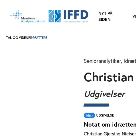
NYT PÅ
V
SIDEN
TAL OG VIDEN
FORFATTERE
Senioranalytiker, Idræ
Christian
Udgivelser
Idan
UDGIVELSE
Notat om idrætte
Christian Gjersing Nielse