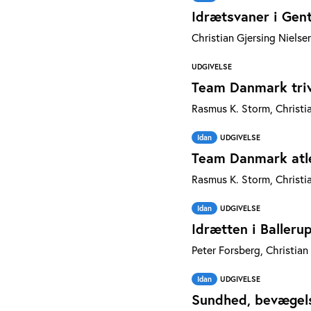
Idrætsvaner i Ge
Christian Gjersing Nielse
UDGIVELSE
Team Danmark tri
Rasmus K. Storm, Christi
Idan
UDGIVELSE
Team Danmark atl
Rasmus K. Storm, Christi
Idan
UDGIVELSE
Idrætten i Baller
Peter Forsberg, Christia
Idan
UDGIVELSE
Sundhed, bevægelse