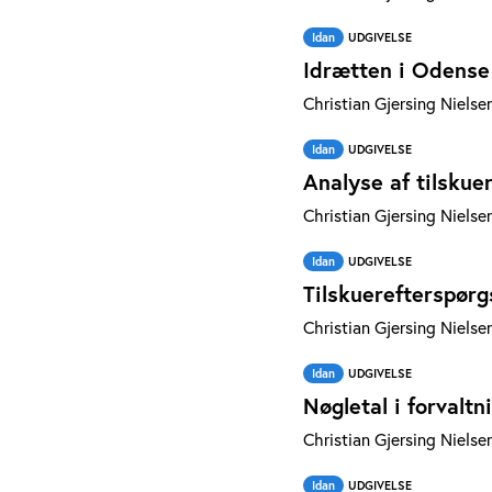
Idan
UDGIVELSE
Idrætten i Odens
Christian Gjersing Nielse
Idan
UDGIVELSE
Analyse af tilskue
Christian Gjersing Nielse
Idan
UDGIVELSE
Tilskuerefterspørg
Christian Gjersing Nielse
Idan
UDGIVELSE
Nøgletal i forvalt
Christian Gjersing Nielse
Idan
UDGIVELSE