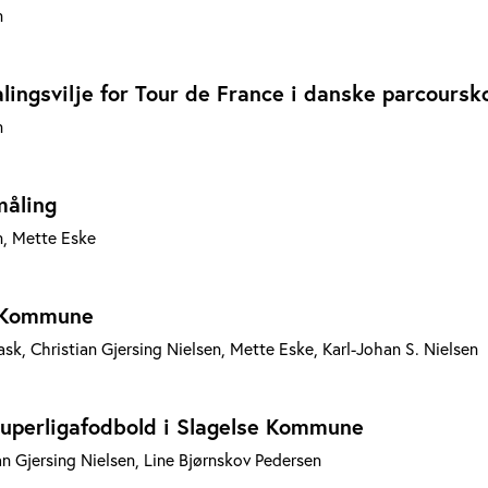
n
alingsvilje for Tour de France i danske parcour
n
måling
n, Mette Eske
y Kommune
ask, Christian Gjersing Nielsen, Mette Eske, Karl-Johan S. Nielsen
 superligafodbold i Slagelse Kommune
n Gjersing Nielsen, Line Bjørnskov Pedersen