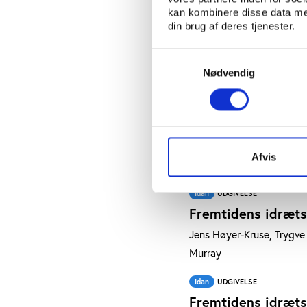
Fremtidens idræts
kan kombinere disse data med
Christian Gjersing Nielse
din brug af deres tjenester.
Idan
UDGIVELSE
Samtykkevalg
Fremtidens idræts
Nødvendig
Trygve Laub Asserhøj, Ali
Idan
UDGIVELSE
Fremtidens idræts
Afvis
Peter Forsberg, Christian
Idan
UDGIVELSE
Fremtidens idræts
Jens Høyer-Kruse, Trygve 
Murray
Idan
UDGIVELSE
Fremtidens idrætsf