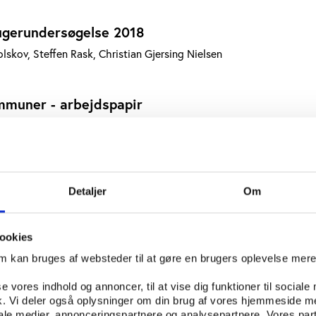
gerundersøgelse 2018
lskov, Steffen Rask, Christian Gjersing Nielsen
mmuner - arbejdspapir
Gjersing Nielsen
events få flere til at dyrke idræt?
Detaljer
Om
Laub Asserhøj, Christian Gjersing Nielsen
ookies
refterspørgslen i dansk håndbold
om kan bruges af websteder til at gøre en brugers oplevelse mer
an Gjersing Nielsen, Tor Georg Jakobsen
se vores indhold og annoncer, til at vise dig funktioner til sociale
fik. Vi deler også oplysninger om din brug af vores hjemmeside m
iale medier, annonceringspartnere og analysepartnere. Vores par