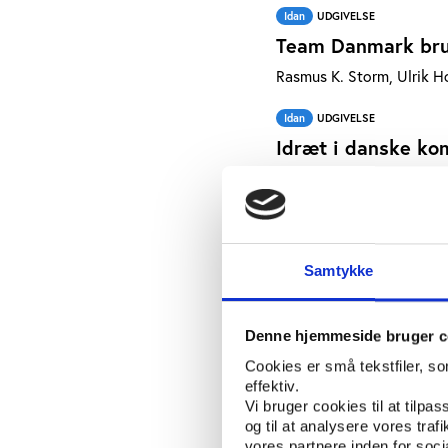
Idan
UDGIVELSE
Team Danmark bru
Rasmus K. Storm, Ulrik Ho
Idan
UDGIVELSE
Idræt i danske ko
Maja Pilgaard, Christian 
Idan
UDGIVELSE
Hvordan kan sports
Samtykke
Rasmus K. Storm, Trygve 
Idan
UDGIVELSE
Denne hjemmeside bruger c
Analyse af tilskue
Cookies er små tekstfiler, s
Rasmus K. Storm, Christi
effektiv.
Vi bruger cookies til at tilpas
Idan
UDGIVELSE
og til at analysere vores tra
vores partnere inden for soc