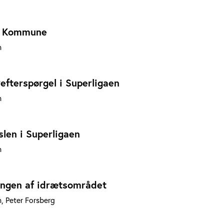
e Kommune
n
refterspørgel i Superligaen
n
slen i Superligaen
n
ningen af idrætsområdet
n, Peter Forsberg