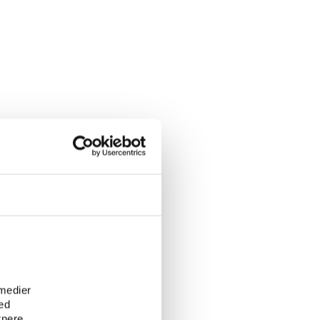
e
 medier
ed
tnere