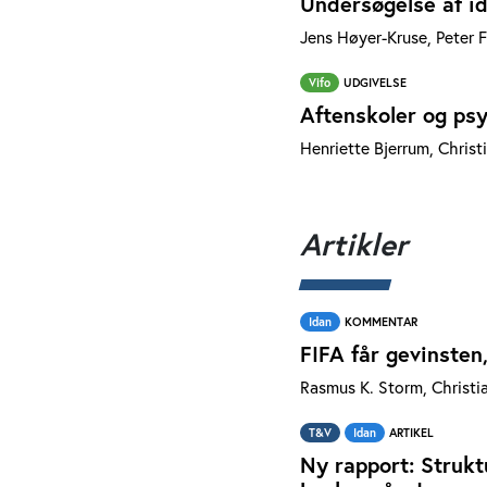
Undersøgelse af id
Jens Høyer-Kruse, Peter F
Vifo
UDGIVELSE
Aftenskoler og psy
Henriette Bjerrum, Christ
Artikler
Idan
KOMMENTAR
FIFA får gevinste
Rasmus K. Storm, Christi
T&V
Idan
ARTIKEL
Ny rapport: Strukt