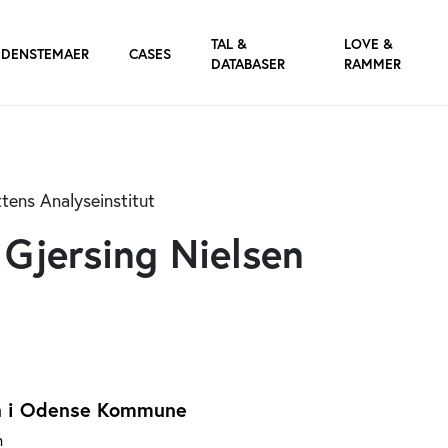
TAL &
LOVE &
IDENSTEMAER
CASES
DATABASER
RAMMER
ttens Analyseinstitut
 Gjersing Nielsen
n i Odense Kommune
n